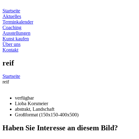
Zum
Inhalt
Startseite
springen
Aktuelles
Terminkalender
Coaching
Ausstellungen
Kunst kaufen
Über uns
Kontakt
reif
Startseite
reif
verfügbar
Lioba Korsmeier
abstrakt, Landschaft
Großformat (150x150-400x500)
Haben Sie Interesse an diesem Bild?