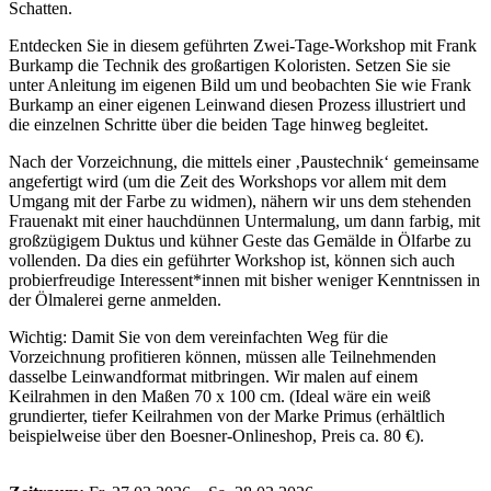
Schatten.
Entdecken Sie in diesem geführten Zwei-Tage-Workshop mit Frank
Burkamp die Technik des großartigen Koloristen. Setzen Sie sie
unter Anleitung im eigenen Bild um und beobachten Sie wie Frank
Burkamp an einer eigenen Leinwand diesen Prozess illustriert und
die einzelnen Schritte über die beiden Tage hinweg begleitet.
Nach der Vorzeichnung, die mittels einer ‚Paustechnik‘ gemeinsame
angefertigt wird (um die Zeit des Workshops vor allem mit dem
Umgang mit der Farbe zu widmen), nähern wir uns dem stehenden
Frauenakt mit einer hauchdünnen Untermalung, um dann farbig, mit
großzügigem Duktus und kühner Geste das Gemälde in Ölfarbe zu
vollenden. Da dies ein geführter Workshop ist, können sich auch
probierfreudige Interessent*innen mit bisher weniger Kenntnissen in
der Ölmalerei gerne anmelden.
Wichtig: Damit Sie von dem vereinfachten Weg für die
Vorzeichnung profitieren können, müssen alle Teilnehmenden
dasselbe Leinwandformat mitbringen. Wir malen auf einem
Keilrahmen in den Maßen 70 x 100 cm. (Ideal wäre ein weiß
grundierter, tiefer Keilrahmen von der Marke Primus (erhältlich
beispielweise über den Boesner-Onlineshop, Preis ca. 80 €).