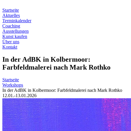
Zum
Inhalt
Startseite
springen
Aktuelles
Terminkalender
Coaching
Ausstellungen
Kunst kaufen
Über uns
Kontakt
In der AdBK in Kolbermoor:
Farbfeldmalerei nach Mark Rothko
Startseite
Workshops
In der AdBK in Kolbermoor: Farbfeldmalerei nach Mark Rothko
12.01.-13.01.2026