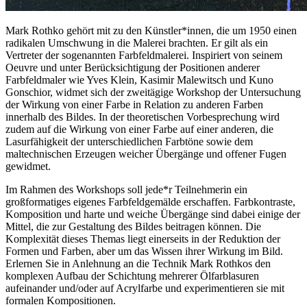
Mark Rothko gehört mit zu den Künstler*innen, die um 1950 einen
radikalen Umschwung in die Malerei brachten. Er gilt als ein
Vertreter der sogenannten Farbfeldmalerei. Inspiriert von seinem
Oeuvre und unter Berücksichtigung der Positionen anderer
Farbfeldmaler wie Yves Klein, Kasimir Malewitsch und Kuno
Gonschior, widmet sich der zweitägige Workshop der Untersuchung
der Wirkung von einer Farbe in Relation zu anderen Farben
innerhalb des Bildes. In der theoretischen Vorbesprechung wird
zudem auf die Wirkung von einer Farbe auf einer anderen, die
Lasurfähigkeit der unterschiedlichen Farbtöne sowie dem
maltechnischen Erzeugen weicher Übergänge und offener Fugen
gewidmet.
Im Rahmen des Workshops soll jede*r Teilnehmerin ein
großformatiges eigenes Farbfeldgemälde erschaffen. Farbkontraste,
Komposition und harte und weiche Übergänge sind dabei einige der
Mittel, die zur Gestaltung des Bildes beitragen können. Die
Komplexität dieses Themas liegt einerseits in der Reduktion der
Formen und Farben, aber um das Wissen ihrer Wirkung im Bild.
Erlernen Sie in Anlehnung an die Technik Mark Rothkos den
komplexen Aufbau der Schichtung mehrerer Ölfarblasuren
aufeinander und/oder auf Acrylfarbe und experimentieren sie mit
formalen Kompositionen.