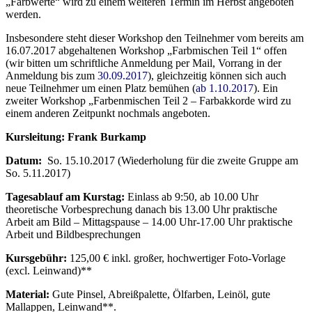
„Farbwerte“ wird zu einem weiteren Termin im Herbst angeboten
werden.
Insbesondere steht dieser Workshop den Teilnehmer vom bereits am
16.07.2017 abgehaltenen Workshop „Farbmischen Teil 1“ offen
(wir bitten um schriftliche Anmeldung per Mail, Vorrang in der
Anmeldung bis zum
30.09.2017
), gleichzeitig können sich auch
neue Teilnehmer um einen Platz bemühen (
ab 1.10.2017
). Ein
zweiter Workshop „Farbenmischen Teil 2 – Farbakkorde wird zu
einem anderen Zeitpunkt nochmals angeboten.
Kursleitung: Frank Burkamp
Datum:
So. 15.10.2017 (Wiederholung für die zweite Gruppe am
So. 5.11.2017)
Tagesablauf am Kurstag:
Einlass ab 9:50, ab 10.00 Uhr
theoretische Vorbesprechung danach bis 13.00 Uhr praktische
Arbeit am Bild – Mittagspause – 14.00 Uhr-17.00 Uhr praktische
Arbeit und Bildbesprechungen
Kursgebühr:
125,00 € inkl. großer, hochwertiger Foto-Vorlage
(excl. Leinwand)**
Material:
Gute Pinsel, Abreißpalette, Ölfarben, Leinöl, gute
Mallappen, Leinwand**.