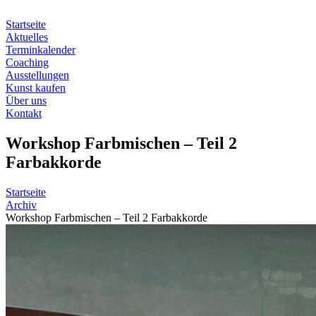
Zum
Inhalt
Startseite
springen
Aktuelles
Terminkalender
Coaching
Ausstellungen
Kunst kaufen
Über uns
Kontakt
Workshop Farbmischen – Teil 2
Farbakkorde
Startseite
Archiv
Workshop Farbmischen – Teil 2 Farbakkorde