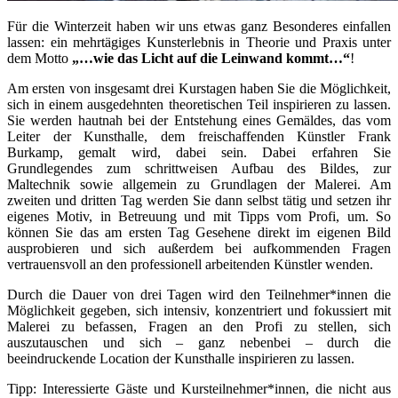
Für die Winterzeit haben wir uns etwas ganz Besonderes einfallen
lassen: ein mehrtägiges Kunsterlebnis in Theorie und Praxis unter
dem Motto
„…wie das Licht auf die Leinwand kommt…“
!
Am ersten von insgesamt drei Kurstagen haben Sie die Möglichkeit,
sich in einem ausgedehnten theoretischen Teil inspirieren zu lassen.
Sie werden hautnah bei der Entstehung eines Gemäldes, das vom
Leiter der Kunsthalle, dem freischaffenden Künstler Frank
Burkamp, gemalt wird, dabei sein. Dabei erfahren Sie
Grundlegendes zum schrittweisen Aufbau des Bildes, zur
Maltechnik sowie allgemein zu Grundlagen der Malerei. Am
zweiten und dritten Tag werden Sie dann selbst tätig und setzen ihr
eigenes Motiv, in Betreuung und mit Tipps vom Profi, um. So
können Sie das am ersten Tag Gesehene direkt im eigenen Bild
ausprobieren und sich außerdem bei aufkommenden Fragen
vertrauensvoll an den professionell arbeitenden Künstler wenden.
Durch die Dauer von drei Tagen wird den Teilnehmer*innen die
Möglichkeit gegeben, sich intensiv, konzentriert und fokussiert mit
Malerei zu befassen, Fragen an den Profi zu stellen, sich
auszutauschen und sich – ganz nebenbei – durch die
beeindruckende Location der Kunsthalle inspirieren zu lassen.
Tipp: Interessierte Gäste und Kursteilnehmer*innen, die nicht aus