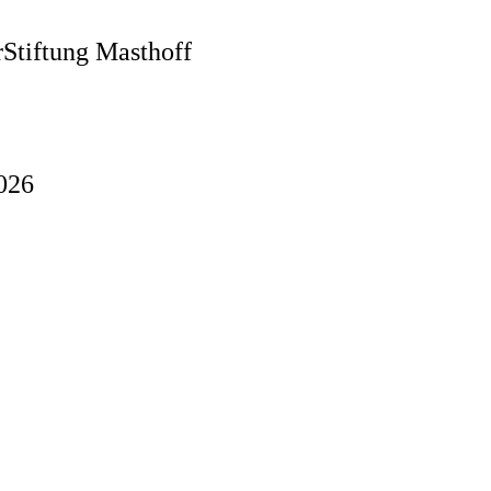
rStiftung Masthoff
2026