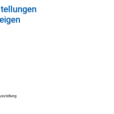
tellungen
eigen
scapes
sstellung
thing Flows