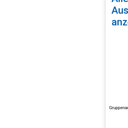
Aus
anz
Land
Gruppenau
Every