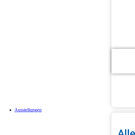
Onli
Kur
The
Ausstellungen
All