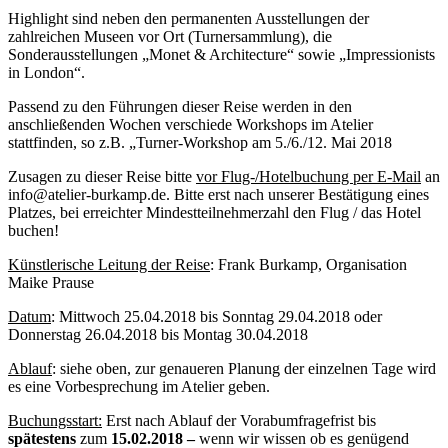
Highlight sind neben den permanenten Ausstellungen der
zahlreichen Museen vor Ort (Turnersammlung), die
Sonderausstellungen „Monet & Architecture“ sowie „Impressionists
in London“.
Passend zu den Führungen dieser Reise werden in den
anschließenden Wochen verschiede Workshops im Atelier
stattfinden, so z.B. „Turner-Workshop am 5./6./12. Mai 2018
Zusagen zu dieser Reise bitte
vor Flug-/Hotelbuchung per E-Mail
an
info@atelier-burkamp.de. Bitte erst nach unserer Bestätigung eines
Platzes, bei erreichter Mindestteilnehmerzahl den Flug / das Hotel
buchen!
Künstlerische Leitung der Reise
: Frank Burkamp, Organisation
Maike Prause
Datum
: Mittwoch 25.04.2018 bis Sonntag 29.04.2018 oder
Donnerstag 26.04.2018 bis Montag 30.04.2018
Ablauf
: siehe oben, zur genaueren Planung der einzelnen Tage wird
es eine Vorbesprechung im Atelier geben.
Buchungsstart:
Erst nach Ablauf der Vorabumfragefrist bis
spätestens
zum
15.02.2018 –
wenn wir wissen ob es genügend