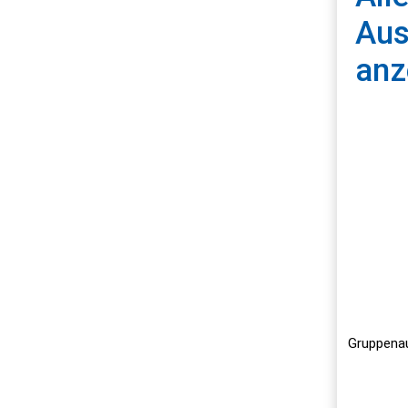
Aus
anz
Land
Gruppenau
Every