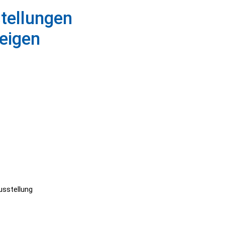
tellungen
eigen
scapes
sstellung
thing Flows