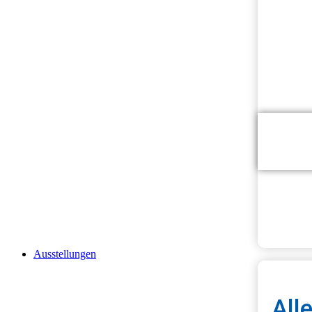
Onli
Kur
The
Ausstellungen
All