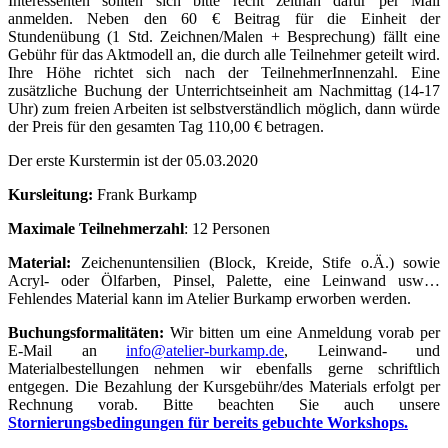
Interessenten sollten sich bitte recht zeitnah dafür per Mail
anmelden. Neben den 60 € Beitrag für die Einheit der
Stundenübung (1 Std. Zeichnen/Malen + Besprechung) fällt eine
Gebühr für das Aktmodell an, die durch alle Teilnehmer geteilt wird.
Ihre Höhe richtet sich nach der TeilnehmerInnenzahl. Eine
zusätzliche Buchung der Unterrichtseinheit am Nachmittag (14-17
Uhr) zum freien Arbeiten ist selbstverständlich möglich, dann würde
der Preis für den gesamten Tag 110,00 € betragen.
Der erste Kurstermin ist der 05.03.2020
Kursleitung:
Frank Burkamp
Maximale Teilnehmerzahl
: 12 Personen
Material:
Zeichenuntensilien (Block, Kreide, Stife o.Ä.) sowie
Acryl- oder Ölfarben, Pinsel, Palette, eine Leinwand usw…
Fehlendes Material kann im Atelier Burkamp erworben werden.
Buchungsformalitäten:
Wir bitten um eine Anmeldung vorab per
E-Mail an
info@atelier-burkamp.de
, Leinwand- und
Materialbestellungen nehmen wir ebenfalls gerne schriftlich
entgegen. Die Bezahlung der Kursgebühr/des Materials erfolgt per
Rechnung vorab. Bitte beachten Sie auch unsere
Stornierungsbedingungen für bereits gebuchte Workshops.