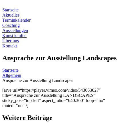
Zum
Inhalt
Startseite
springen
Aktuelles
Terminkalender
Coaching
Ausstellungen
Kunst kaufen
Über uns
Kontakt
Ansprache zur Ausstellung Landscapes
Startseite
Allgemein
Ansprache zur Ausstellung Landscapes
[arve url=“https://player.vimeo.com/video/543053627″
title=“Ansprache zur Ausstellung LANDSCAPES“
sticky_pos=“top-left“ aspect_ratio=“640:360″ loop=“no“
muted=“no“ /]
Weitere Beiträge