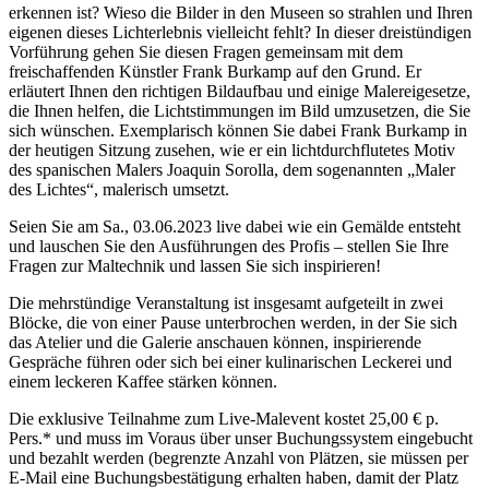
erkennen ist? Wieso die Bilder in den Museen so strahlen und Ihren
eigenen dieses Lichterlebnis vielleicht fehlt? In dieser dreistündigen
Vorführung gehen Sie diesen Fragen gemeinsam mit dem
freischaffenden Künstler Frank Burkamp auf den Grund. Er
erläutert Ihnen den richtigen Bildaufbau und einige Malereigesetze,
die Ihnen helfen, die Lichtstimmungen im Bild umzusetzen, die Sie
sich wünschen. Exemplarisch können Sie dabei Frank Burkamp in
der heutigen Sitzung zusehen, wie er ein lichtdurchflutetes Motiv
des spanischen Malers Joaquin Sorolla, dem sogenannten „Maler
des Lichtes“, malerisch umsetzt.
Seien Sie am Sa., 03.06.2023 live dabei wie ein Gemälde entsteht
und lauschen Sie den Ausführungen des Profis – stellen Sie Ihre
Fragen zur Maltechnik und lassen Sie sich inspirieren!
Die mehrstündige Veranstaltung ist insgesamt aufgeteilt in zwei
Blöcke, die von einer Pause unterbrochen werden, in der Sie sich
das Atelier und die Galerie anschauen können, inspirierende
Gespräche führen oder sich bei einer kulinarischen Leckerei und
einem leckeren Kaffee stärken können.
Die exklusive Teilnahme zum Live-Malevent kostet 25,00 € p.
Pers.* und muss im Voraus über unser Buchungssystem eingebucht
und bezahlt werden (begrenzte Anzahl von Plätzen, sie müssen per
E-Mail eine Buchungsbestätigung erhalten haben, damit der Platz