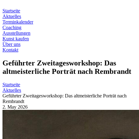
Zum
Inhalt
Startseite
springen
Aktuelles
Terminkalender
Coaching
Ausstellungen
Kunst kaufen
Über uns
Kontakt
Geführter Zweitagesworkshop: Das
altmeisterliche Porträt nach Rembrandt
Startseite
Aktuelles
Geführter Zweitagesworkshop: Das altmeisterliche Porträt nach
Rembrandt
2. May 2026