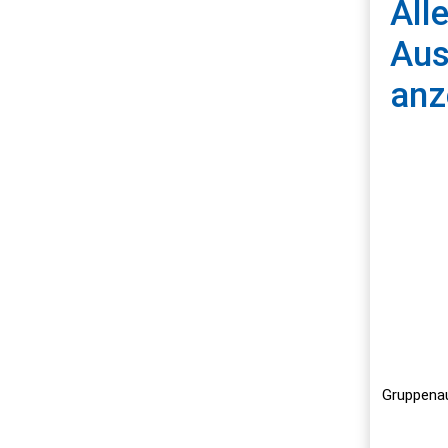
All
Aus
anz
Land
Gruppenau
Every