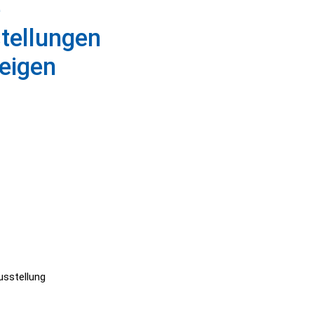
e
tellungen
eigen
scapes
sstellung
thing Flows