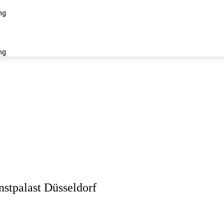
ng
iés
ng
stpalast Düsseldorf