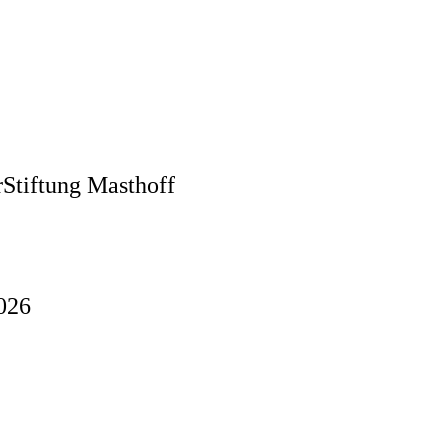
rStiftung Masthoff
2026